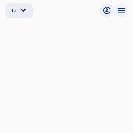
Ita
Mobilità Internazionale
Disponibile dal
Disponibile fino al
Genere
Qualsiasi
Fascia di prezzo