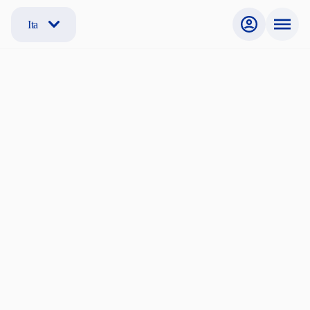
Ita
Registrazione gratuita
Per ottenere le credenziali necessarie per accedere all'area dei
servizi riservati di SAIS, compila il modulo sottostante e premi il
tasto «Registrati». Clicca il link nell'e-mail di conferma che
riceverai per convalidare il tuo indirizzo e-mail.
Informazioni anagrafiche
Nome
*